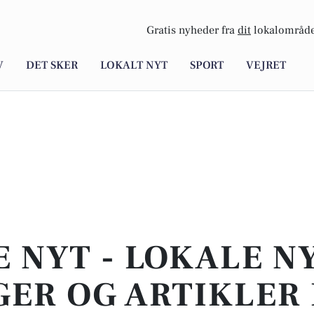
Gratis nyheder fra
dit
lokalområde
V
DET SKER
LOKALT NYT
SPORT
VEJRET
E NYT - LOKALE N
ER OG ARTIKLER