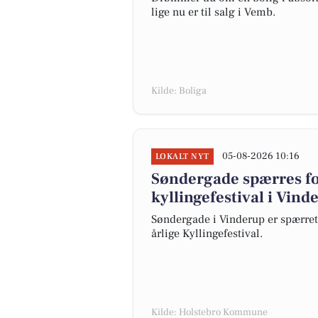
lige nu er til salg i Vemb.
Kilde: Boliga
05-08-2026 10:16
LOKALT NYT
Søndergade spærres for
kyllingefestival i Vind
Søndergade i Vinderup er spærret l
årlige Kyllingefestival.
Kilde: Holstebro Kommune