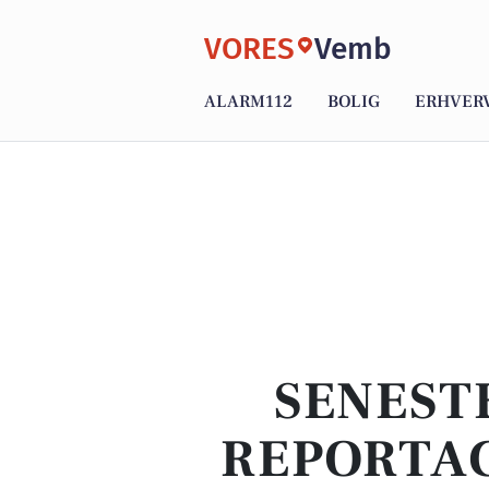
VORES
Vemb
ALARM112
BOLIG
ERHVER
SENEST
REPORTAG