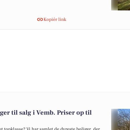
Kopiér link
er til salg i Vemb. Priser op til
 topklasse? Vi har samlet de dyreste boliger, der