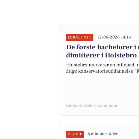
12-06-2026 14:16
LOKALT NYT
De første bachelorer 
dimitterer i Holstebro
Holstebro markerer en milepæl, nå
årige konservatorieuddannelse ”
Kilde: Holstebro Kommune
6 minutter siden
VEJRET