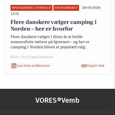
28-04-2026
SPONSORERET INDHOLD
SPONSORERET
13:01
Flere danskere vælger camping i
Norden – her er hvorfor
Flere danskere vælger i disse år at holde
sommerferie tættere på hjemmet – og her er
camping i Norden blevet et populært valg.
Kilde: First Camp Danmark
Læs hele artiklen her
Kopiér link
VORES
Vemb