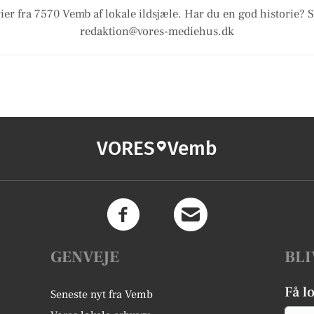
ier fra 7570 Vemb af lokale ildsjæle. Har du en god historie? S
redaktion@vores-mediehus.dk
VORES
Vemb
GENVEJE
BLI
Få l
Seneste nyt fra Vemb