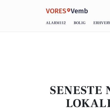
VORES
Vemb
ALARM112
BOLIG
ERHVER
SENESTE 
LOKALE