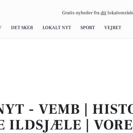
Gratis nyheder fra
dit
lokalområde
V
DET SKER
LOKALT NYT
SPORT
VEJRET
NYT - VEMB | HIST
 ILDSJÆLE | VOR