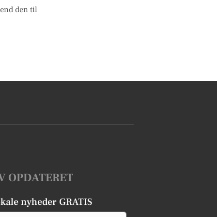
end den til
V OPDATERET
okale nyheder GRATIS