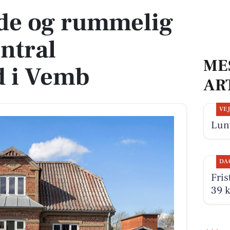
e og rummelig
entral
ME
d i Vemb
AR
VE
Lunt
DA
Fris
39 k