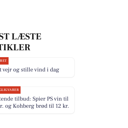
ST LÆSTE
TIKLER
JRET
 vejr og stille vind i dag
GLIGVARER
tende tilbud: Spier PS vin til
r. og Kohberg brød til 12 kr.