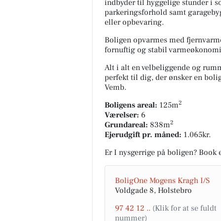
indbyder til hyggelige stunder i
parkeringsforhold samt garagebygn
eller opbevaring.
Boligen opvarmes med fjernvarme
fornuftig og stabil varmeøkonomi
Alt i alt en velbeliggende og ru
perfekt til dig, der ønsker en bol
Vemb.
2
Boligens areal:
125m
Værelser:
6
2
Grundareal:
838m
Ejerudgift pr. måned:
1.065kr.
Er I nysgerrige på boligen? Book
BoligOne Mogens Kragh I/S
Voldgade 8, Holstebro
97 42 12 ..