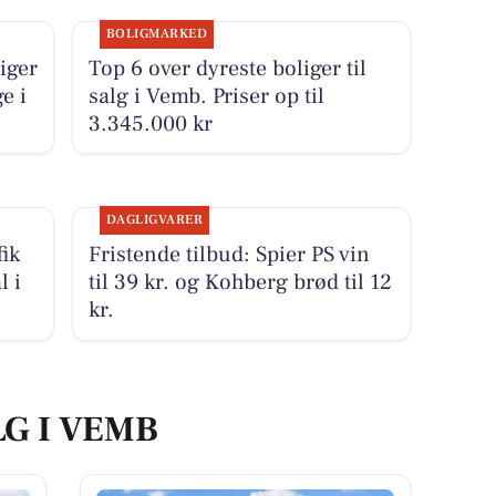
BOLIGMARKED
iger
Top 6 over dyreste boliger til
e i
salg i Vemb. Priser op til
3.345.000 kr
DAGLIGVARER
ik
Fristende tilbud: Spier PS vin
l i
til 39 kr. og Kohberg brød til 12
kr.
LG I VEMB