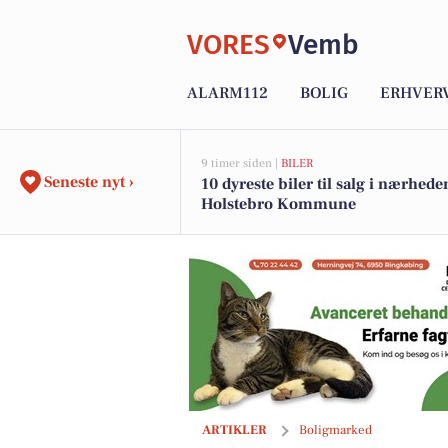
VORES
Vemb
ALARM112
BOLIG
ERHVER
9 timer siden |
BILER
Seneste nyt ›
10 dyreste biler til salg i nærhede
Holstebro Kommune
Charmerende og rummelig villa med c
ARTIKLER
Boligmarked