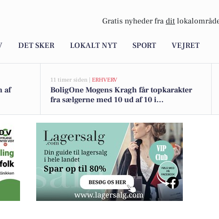
Gratis nyheder fra
dit
lokalområde
V
DET SKER
LOKALT NYT
SPORT
VEJRET
11 timer siden |
ERHVERV
n af
BoligOne Mogens Kragh får topkarakter
fra sælgerne med 10 ud af 10 i
anbefalinger
entral beliggenhed i Vemb