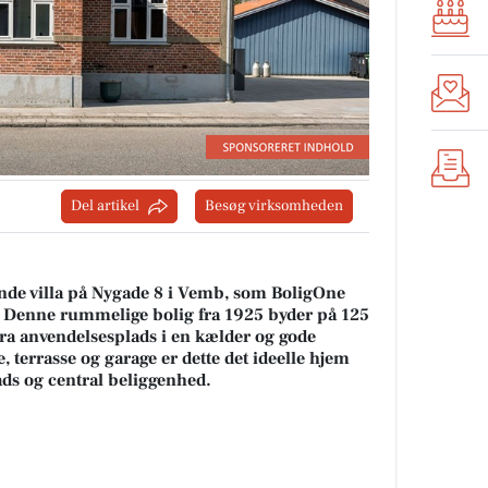
Del artikel
Besøg virksomheden
de villa på Nygade 8 i Vemb, som BoligOne
. Denne rummelige bolig fra 1925 byder på 125
tra anvendelsesplads i en kælder og gode
 terrasse og garage er dette det ideelle hjem
ads og central beliggenhed.