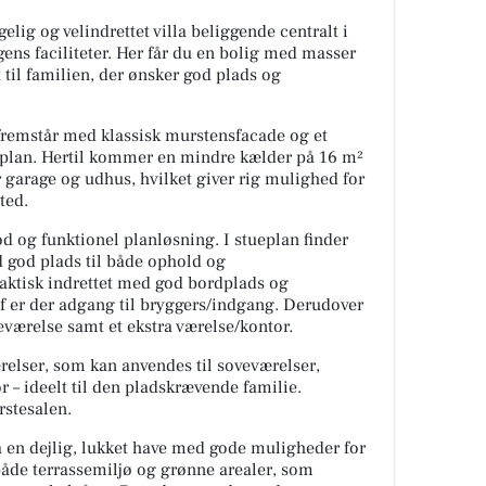
lig og velindrettet villa beliggende centralt i
ens faciliteter. Her får du en bolig med masser
 til familien, der ønsker god plads og
remstår med klassisk murstensfacade og et
2 plan. Hertil kommer en mindre kælder på 16 m²
garage og udhus, hvilket giver rig mulighed for
ted.
d og funktionel planløsning. I stueplan finder
 god plads til både ophold og
aktisk indrettet med god bordplads og
f er der adgang til bryggers/indgang. Derudover
værelse samt et ekstra værelse/kontor.
ærelser, som kan anvendes til soveværelser,
– ideelt til den pladskrævende familie.
rstesalen.
 en dejlig, lukket have med gode muligheder for
 både terrassemiljø og grønne arealer, som