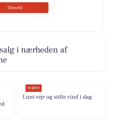
Tilmeld
l salg i nærheden af
ne
VEJRET
r
Lunt vejr og stille vind i dag
ed