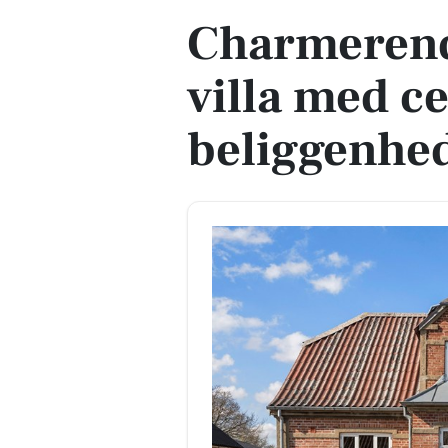
Charmerend
villa med c
beliggenhe