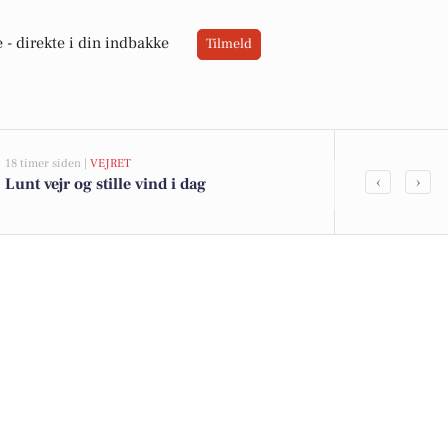
 -
direkte i din indbakke
Tilmeld
18 timer siden |
VEJRET
05-08-2026 13:00
‹
›
Lunt vejr og stille vind i dag
Stenumvej 3 
kommet til s
boligerne he