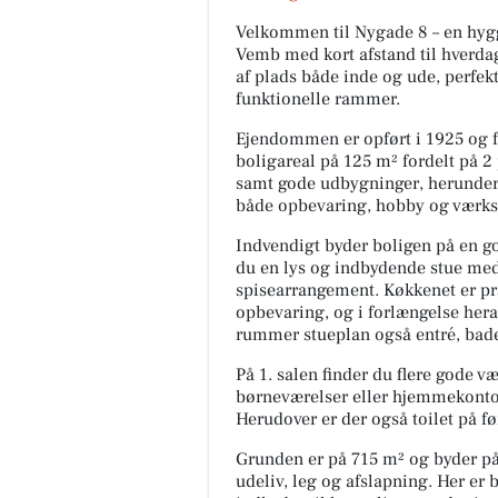
Velkommen til Nygade 8 – en hygge
Vemb med kort afstand til hverdag
af plads både inde og ude, perfekt
funktionelle rammer.
Ejendommen er opført i 1925 og f
boligareal på 125 m² fordelt på 
samt gode udbygninger, herunder 
både opbevaring, hobby og værks
Indvendigt byder boligen på en go
du en lys og indbydende stue med
spisearrangement. Køkkenet er pr
opbevaring, og i forlængelse hera
rummer stueplan også entré, bade
På 1. salen finder du flere gode v
børneværelser eller hjemmekontor 
Herudover er der også toilet på fø
Grunden er på 715 m² og byder på
udeliv, leg og afslapning. Her er