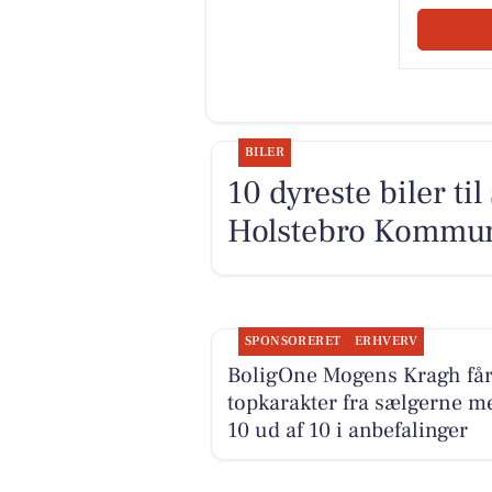
BILER
10 dyreste biler ti
Holstebro Kommu
SPONSORERET
ERHVERV
BoligOne Mogens Kragh få
topkarakter fra sælgerne m
10 ud af 10 i anbefalinger