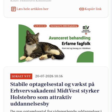
Kilde: Holstebro Kommune
Læs hele artiklen her
Kopiér link
20-07-2026 10:16
LOKALT NYT
Stabile optagelsestal og vækst på
Erhvervsakademi MidtVest styrker
Holstebro som attraktiv
uddannelsesby
De nye optagelsestal for videregående uddannelser i