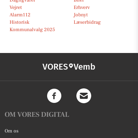
Dagligvarer
Biler
Vejret
Erhverv
Alarm112
Jobnyt
Historisk
Læserbidrag
Kommunalvalg 2025
VORES
Vemb
OM VORES DIGITAL
Om os