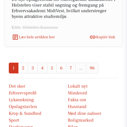
Holstebro viser stabil søgning og fremgang på
Erhvervsakademi MidtVest, hvilket understreger
byens attraktive studiemiljø.
Kilde: Holstebro Kommune
Læs hele artiklen her
Kopiér link
1
2
3
4
5
6
7
...
96
Det sker
Lokalt nyt
Erhvervsprofil
Mindeord
Lykønskning
Fakta om
Opslagstavlen
Husstand
Krop & Sundhed
Mød dine naboer
Sport
Boligmarked