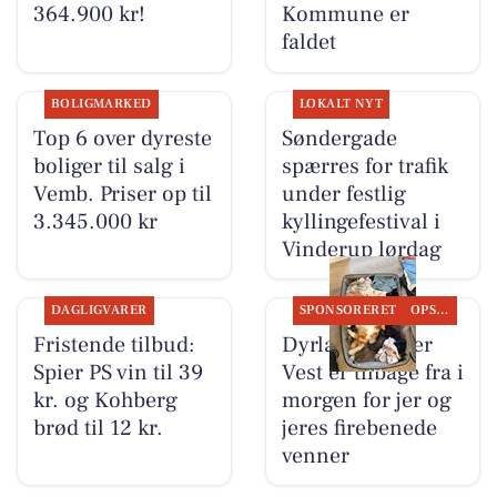
364.900 kr!
Kommune er
faldet
BOLIGMARKED
LOKALT NYT
Top 6 over dyreste
Søndergade
boliger til salg i
spærres for trafik
Vemb. Priser op til
under festlig
3.345.000 kr
kyllingefestival i
Vinderup lørdag
DAGLIGVARER
SPONSORERET
OPSLAGSTAVLEN
Fristende tilbud:
Dyrlæge Center
Spier PS vin til 39
Vest er tilbage fra i
kr. og Kohberg
morgen for jer og
brød til 12 kr.
jeres firebenede
venner