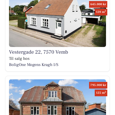
645.000 kr
2
128 m
Vestergade 22, 7570 Vemb
Til salg hos
BoligOne Mogens Kragh I/S
795.000 kr
2
125 m