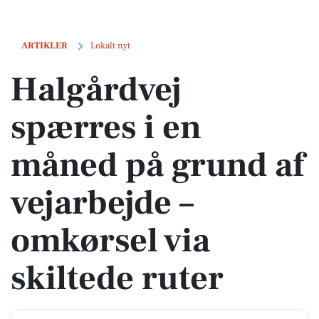
Halgårdvej spærres i en måned på grund af vejarbejde – omkørsel via s
ARTIKLER
Lokalt nyt
Halgårdvej
spærres i en
måned på grund af
vejarbejde –
omkørsel via
skiltede ruter