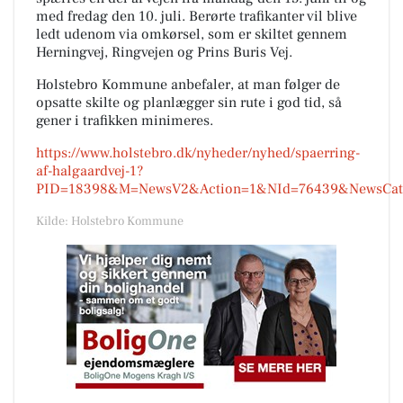
med fredag den 10. juli. Berørte trafikanter vil blive
ledt udenom via omkørsel, som er skiltet gennem
Herningvej, Ringvejen og Prins Buris Vej.
Holstebro Kommune anbefaler, at man følger de
opsatte skilte og planlægger sin rute i god tid, så
gener i trafikken minimeres.
https://www.holstebro.dk/nyheder/nyhed/spaerring-
af-halgaardvej-1?
PID=18398&M=NewsV2&Action=1&NId=76439&NewsCatego
Kilde: Holstebro Kommune