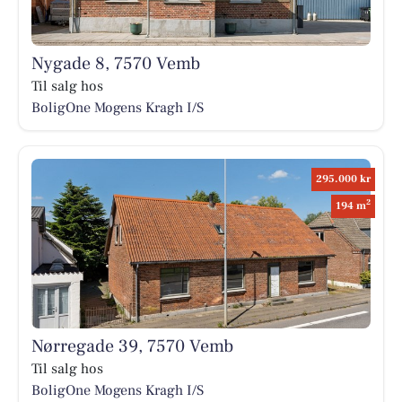
Nygade 8, 7570 Vemb
Til salg hos
BoligOne Mogens Kragh I/S
295.000 kr
2
194 m
Nørregade 39, 7570 Vemb
Til salg hos
BoligOne Mogens Kragh I/S