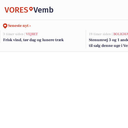
VORES
Vemb
Seneste nyt ›
3 timer siden |
VEJRET
19 timer siden |
BOLIGM
Frisk vind, tør dag og lunere træk
Stenumvej 3 og 1 and
til salg denne uge i V