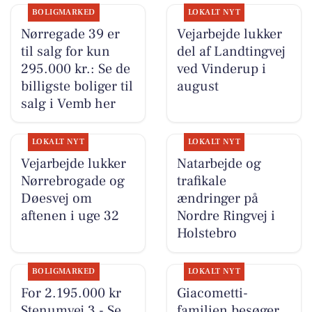
BOLIGMARKED
LOKALT NYT
Nørregade 39 er
Vejarbejde lukker
til salg for kun
del af Landtingvej
295.000 kr.: Se de
ved Vinderup i
billigste boliger til
august
salg i Vemb her
LOKALT NYT
LOKALT NYT
Vejarbejde lukker
Natarbejde og
Nørrebrogade og
trafikale
Døesvej om
ændringer på
aftenen i uge 32
Nordre Ringvej i
Holstebro
BOLIGMARKED
LOKALT NYT
For 2.195.000 kr
Giacometti-
Stenumvej 3 - Se
familien besøger