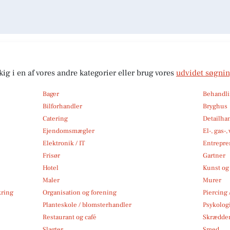
kig i en af vores andre kategorier eller brug vores
udvidet søgni
Bager
Behandli
Bilforhandler
Bryghus
Catering
Detailha
Ejendomsmægler
El-, gas-
Elektronik / IT
Entrepre
Frisør
Gartner
Hotel
Kunst og 
Maler
Murer
kring
Organisation og forening
Piercing 
Planteskole / blomsterhandler
Psykolog
Restaurant og café
Skrædde
Slagter
Smed