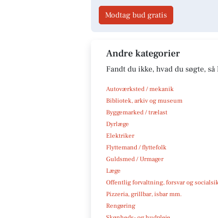
Modtag bud gratis
Andre kategorier
Fandt du ikke, hvad du søgte, så 
Autoværksted / mekanik
Bibliotek, arkiv og museum
Byggemarked / trælast
Dyrlæge
Elektriker
Flyttemand / flyttefolk
Guldsmed / Urmager
Læge
Offentlig forvaltning, forsvar og socialsi
Pizzeria, grillbar, isbar mm.
Rengøring
Skønheds- og hudpleje