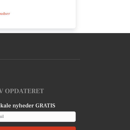
pudser
V OPDATERET
okale nyheder GRATIS