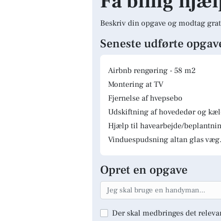
Få billig hjæ
Beskriv din opgave og modtag grat
Seneste udførte opgav
Airbnb rengøring - 58 m2
Montering at TV
Fjernelse af hvepsebo
Udskiftning af hovededør og kæ
Hjælp til havearbejde/beplantnin
Vinduespudsning altan glas væg.
Opret en opgave
Der skal medbringes det releva