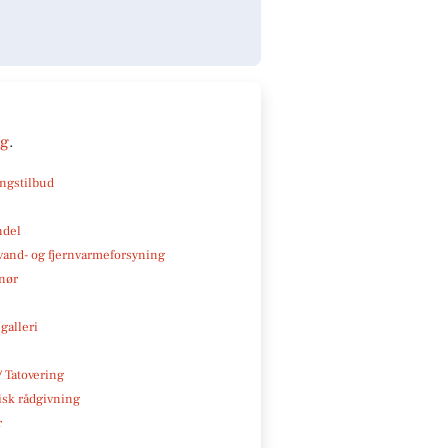
ng
.
ngstilbud
ndel
, vand- og fjernvarmeforsyning
nør
galleri
/ Tatovering
isk rådgivning
r