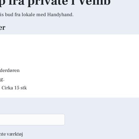
lp fra private i Vemb
is bud fra lokale med Handyhand.
er
lderdøren
g.
 Cirka 15 stk
nte værktøj