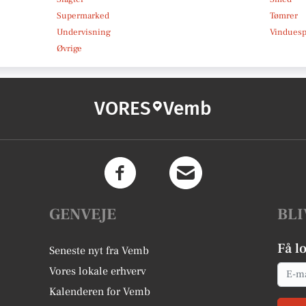
Supermarked
Tømrer
Undervisning
Vindues
Øvrige
VORES
Vemb
GENVEJE
BLI
Få l
Seneste nyt fra Vemb
Email
Vores lokale erhverv
Kalenderen for Vemb