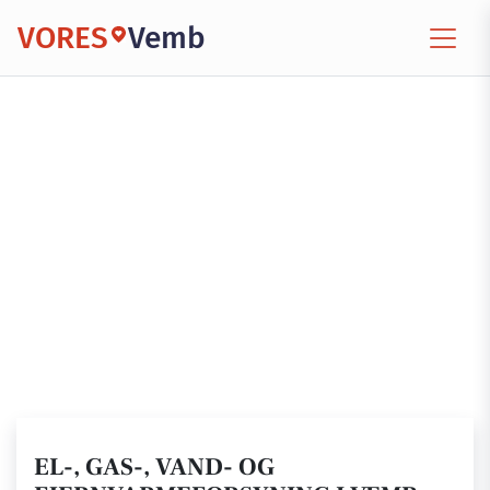
VORES
Vemb
EL-, GAS-, VAND- OG