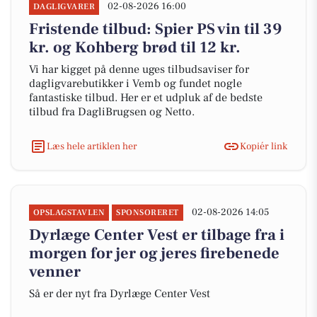
02-08-2026 16:00
DAGLIGVARER
Fristende tilbud: Spier PS vin til 39
kr. og Kohberg brød til 12 kr.
Vi har kigget på denne uges tilbudsaviser for
dagligvarebutikker i Vemb og fundet nogle
fantastiske tilbud. Her er et udpluk af de bedste
tilbud fra DagliBrugsen og Netto.
Læs hele artiklen her
Kopiér link
02-08-2026 14:05
OPSLAGSTAVLEN
SPONSORERET
Dyrlæge Center Vest er tilbage fra i
morgen for jer og jeres firebenede
venner
Så er der nyt fra Dyrlæge Center Vest