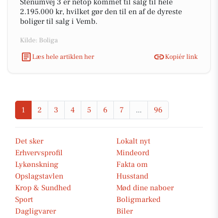
Stenumvej 3 er netop kommet til salg til hele
2.195.000 kr, hvilket gør den til en af de dyreste
boliger til salg i Vemb.
Kilde: Boliga
Læs hele artiklen her
Kopiér link
1
2
3
4
5
6
7
...
96
Det sker
Lokalt nyt
Erhvervsprofil
Mindeord
Lykønskning
Fakta om
Opslagstavlen
Husstand
Krop & Sundhed
Mød dine naboer
Sport
Boligmarked
Dagligvarer
Biler