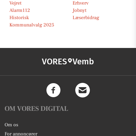
Vejret
Erhverv
Alarm112
Jobnyt
Historisk
Læserbidrag
Kommunalvalg 2025
VORES
Vemb
OM VORES DIGITAL
Om os
For annoncører