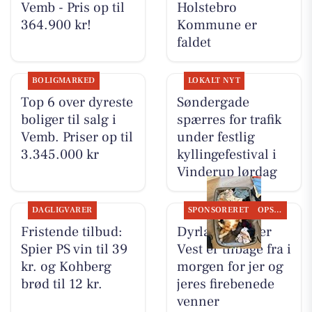
Vemb - Pris op til
Holstebro
364.900 kr!
Kommune er
faldet
BOLIGMARKED
LOKALT NYT
Top 6 over dyreste
Søndergade
boliger til salg i
spærres for trafik
Vemb. Priser op til
under festlig
3.345.000 kr
kyllingefestival i
Vinderup lørdag
DAGLIGVARER
SPONSORERET
OPSLAGSTAVLEN
Fristende tilbud:
Dyrlæge Center
Spier PS vin til 39
Vest er tilbage fra i
kr. og Kohberg
morgen for jer og
brød til 12 kr.
jeres firebenede
venner