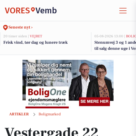
VORES
Vemb
Seneste nyt ›
20 timer siden |
VEJRET
05-08-2026 13:00 |
BOLI
Frisk vind, tør dag og lunere træk
Stenumvej 3 og 1 and
til salg denne uge i V
Vestergade 22 Overskrift: Rummelig og velbeliggende villa i hjertet a
ARTIKLER
Boligmarked
Vestergade 22