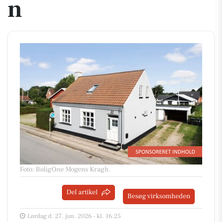
n
Foto: BoligOne Mogens Kragh
.
Del artikel
Besøg virksomheden
Lørdag d. 27. jun. 2026 - kl. 16:25