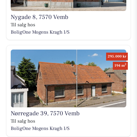
Nygade 8, 7570 Vemb
Til salg hos
BoligOne Mogens Kragh I/S
295.000 kr
2
194 m
Nørregade 39, 7570 Vemb
Til salg hos
BoligOne Mogens Kragh I/S