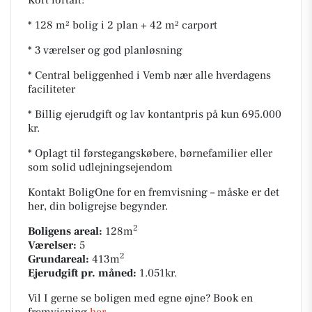
* 128 m² bolig i 2 plan + 42 m² carport
* 3 værelser og god planløsning
* Central beliggenhed i Vemb nær alle hverdagens
faciliteter
* Billig ejerudgift og lav kontantpris på kun 695.000
kr.
* Oplagt til førstegangskøbere, børnefamilier eller
som solid udlejningsejendom
Kontakt BoligOne for en fremvisning – måske er det
her, din boligrejse begynder.
2
Boligens areal:
128m
Værelser:
5
2
Grundareal:
413m
Ejerudgift pr. måned:
1.051kr.
Vil I gerne se boligen med egne øjne? Book en
fremvisning
her
.