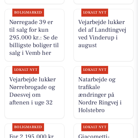
BOLIGMARKED
LOKALT NYT
Nørregade 39 er
Vejarbejde lukker
til salg for kun
del af Landtingvej
295.000 kr.: Se de
ved Vinderup i
billigste boliger til
august
salg i Vemb her
LOKALT NYT
LOKALT NYT
Vejarbejde lukker
Natarbejde og
Nørrebrogade og
trafikale
Døesvej om
ændringer på
aftenen i uge 32
Nordre Ringvej i
Holstebro
BOLIGMARKED
LOKALT NYT
For 2.195.000 kr
Giacometti-