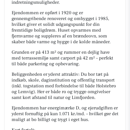
indretningsmuligheder.
Ejendommen er opført i 1920 og er
gennemgribende renoveret og ombygget i 1985,
hvilket giver et solidt udgangspunkt for din
fremtidige boligdrøm. Huset opvarmes med
fjernvarme og suppleres af en brændeovn, som
skaber både varme og hygge i de kolde måneder.
Grunden er på 413 m² og rummer en dejlig have
med terrassemiljø samt carport på 42 m² – perfekt
til både parkering og opbevaring.
Beliggenheden er yderst attraktiv: Du bor tæt på
indkøb, skole, daginstitution og offentlig transport
(inkl. togstation med forbindelse til både Holstebro
og Lemvig). Her er både ro og trygge omgivelser
samt kort afstand til natur og Limfjorden.
Ejendommen har energimærke D, og ejerudgiften er
yderst fornuftig på kun 1.071 kr./md. – hvilket gør det
muligt at bo billigt og trygt i eget hus.
Kort fortalt: