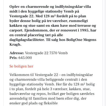
Oplev en charmerende og indflytningsklar villa
midt i den hyggelige stationsby Vemb på
Vestergade 22. Med 128 m² fordelt på to plan
byder denne bolig på tre værelser, rummeligt
køkken og stue samt en skøn have med terrasse og
carport. Ejendommen, der er renoveret i 1985, har
en central placering tæt på alle
dagligdagsfaciliteter. Til salg hos BoligOne Mogens
Kragh.
Adresse:
Vestergade 22 7570 Vemb
Pris:
645.000
Se boligen her
Velkommen til Vestergade 22 – en indflytningsklar
og charmerende villa beliggende centralt i den
hyggelige stationsby Vemb. Her får du 128 m² bolig
i to plan, fordelt på hele 3 værelser, køkken, stue,
badeværelse og repos, hvilket gør boligen særdeles
anvendelig til familien med børn eller dig, der
ønsker god plads og fleksible