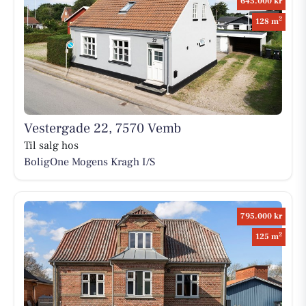
645.000 kr
2
128 m
Vestergade 22, 7570 Vemb
Til salg hos
BoligOne Mogens Kragh I/S
795.000 kr
2
125 m