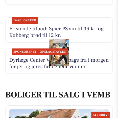
DAGLIGVARER
Fristende tilbud: Spier PS vin til 39 kr. og
Kohberg brød til 12 kr.
SPONSORERET
OPSLAGSTAVLEN
Dyrlæge Center Vest er tilbage fra i morgen
for jer og jeres firebenede venner
BOLIGER TIL SALG I VEMB
645.000 kr