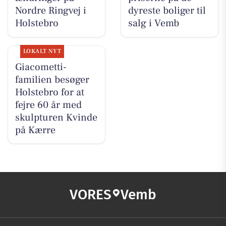
Nordre Ringvej i
dyreste boliger til
Holstebro
salg i Vemb
LOKALT NYT
Giacometti-
familien besøger
Holstebro for at
fejre 60 år med
skulpturen Kvinde
på Kærre
VORES
Vemb