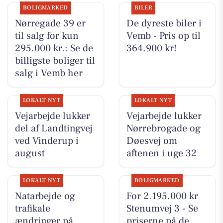
BOLIGMARKED
BILER
Nørregade 39 er
De dyreste biler i
til salg for kun
Vemb - Pris op til
295.000 kr.: Se de
364.900 kr!
billigste boliger til
salg i Vemb her
LOKALT NYT
LOKALT NYT
Vejarbejde lukker
Vejarbejde lukker
del af Landtingvej
Nørrebrogade og
ved Vinderup i
Døesvej om
august
aftenen i uge 32
LOKALT NYT
BOLIGMARKED
Natarbejde og
For 2.195.000 kr
trafikale
Stenumvej 3 - Se
ændringer på
priserne på de