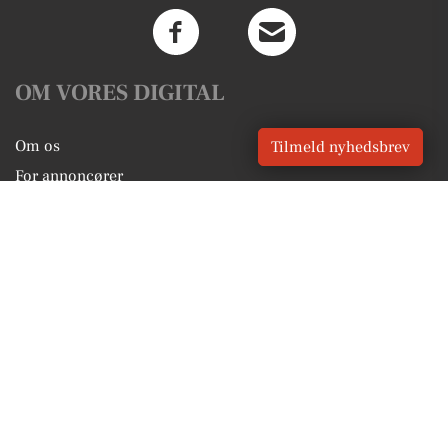
OM VORES DIGITAL
Om os
Tilmeld nyhedsbrev
For annoncører
Vilkår og Privatlivspolitik
Kontakt VORES Digital
Administrer samtykke
GENVEJE
Seneste nyt fra Vemb
Vores lokale erhverv
Kalenderen for Vemb