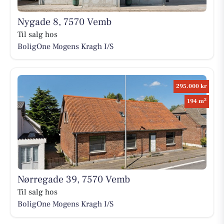
Nygade 8, 7570 Vemb
Til salg hos
BoligOne Mogens Kragh I/S
295.000 kr
2
194 m
Nørregade 39, 7570 Vemb
Til salg hos
BoligOne Mogens Kragh I/S