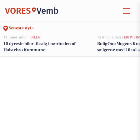
VORES
Vemb
Seneste nyt ›
13 timer siden |
BILER
15 timer siden |
ERHVERV
10 dyreste biler til salg i nærheden af
BoligOne Mogens Krag
Holstebro Kommune
sælgerne med 10 ud af