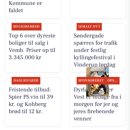
Kommune er
faldet
BOLIGMARKED
LOKALT NYT
Top 6 over dyreste
Søndergade
boliger til salg i
spærres for trafik
Vemb. Priser op til
under festlig
3.345.000 kr
kyllingefestival i
Vinderup lørdag
DAGLIGVARER
SPONSORERET
OPSLAGSTAVLEN
Fristende tilbud:
Dyrlæge Center
Spier PS vin til 39
Vest er tilbage fra i
kr. og Kohberg
morgen for jer og
brød til 12 kr.
jeres firebenede
venner