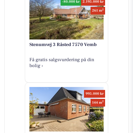
-80.000 kr
2.195.000 kr
2
261 m
Stenumvej 3 Råsted 7570 Vemb
Få gratis salgsvurdering på din
bolig ›
995.000 kr
2
144 m