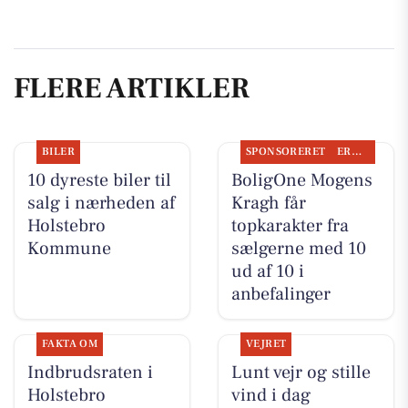
FLERE ARTIKLER
BILER
SPONSORERET
ERHVERV
10 dyreste biler til
BoligOne Mogens
salg i nærheden af
Kragh får
Holstebro
topkarakter fra
Kommune
sælgerne med 10
ud af 10 i
anbefalinger
FAKTA OM
VEJRET
Indbrudsraten i
Lunt vejr og stille
Holstebro
vind i dag