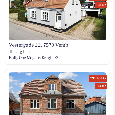
2
128 m
Vestergade 22, 7570 Vemb
Til salg hos
BoligOne Mogens Kragh I/S
795.000 kr
2
125 m