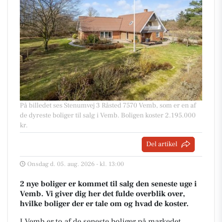
På billedet ses Stenumvej 3 Råsted 7570 Vemb, som er en af
de dyreste boliger til salg i Vemb. Boligen koster 2.195.000
kr.
Del artikel
Onsdag d. 05. aug. 2026 - kl. 13:00
2 nye boliger er kommet til salg den seneste uge i
Vemb. Vi giver dig her det fulde overblik over,
hvilke boliger der er tale om og hvad de koster.
I Vemb er to af de seneste boliger på markedet