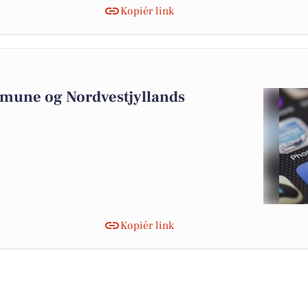
Kopiér link
2
mmune og Nordvestjyllands
Kopiér link