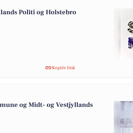
6
llands Politi og Holstebro
Kopiér link
2
mune og Midt- og Vestjyllands