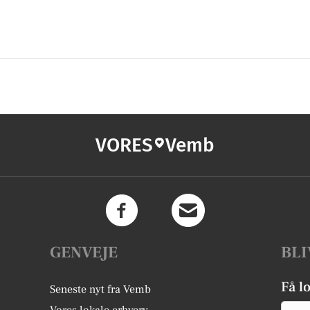
VORES
Vemb
GENVEJE
BLI
Få l
Seneste nyt fra Vemb
Email