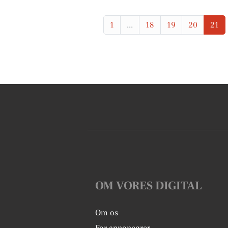
1
...
18
19
20
21
OM VORES DIGITAL
Om os