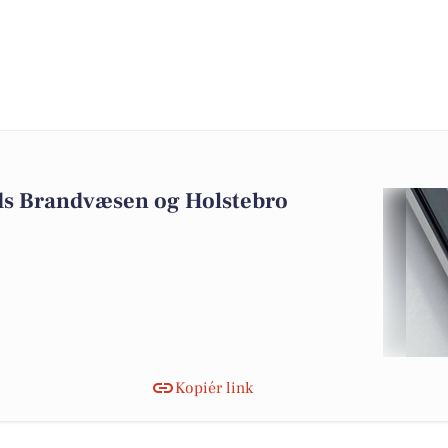
2
nds Brandvæsen og Holstebro
Kopiér link