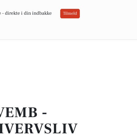
 -
direkte i din indbakke
Tilmeld
VEMB -
HVERVSLIV