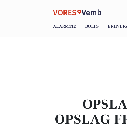
VORES
Vemb
ALARM112
BOLIG
ERHVER
OPSLA
OPSLAG F