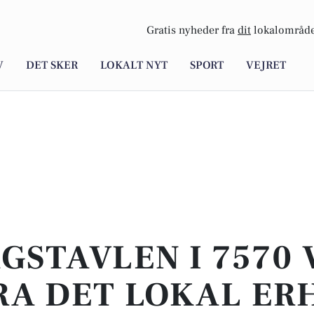
Gratis nyheder fra
dit
lokalområde
V
DET SKER
LOKALT NYT
SPORT
VEJRET
GSTAVLEN I 7570 
RA DET LOKAL ER