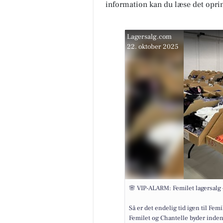
information kan du læse det opri
Lagersalg.com
22. oktober 2025
🌸 VIP-ALARM: Femilet lagersalg –
Så er det endelig tid igen til Femil
Femilet og Chantelle byder indenf