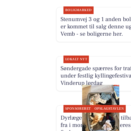
BOLIGMARKED
Stenumvej 3 og 1 anden bol
er kommet til salg denne ug
Vemb - se boligerne her.
LOKALT NYT
Søndergade spærres for traf
under festlig kyllingefestiva
Vinderup lørdag
SPONSORERET
OPSLAGSTAVLEN
Dyrlæge Center Vest er tilb
fra i morgen for jer og jeres