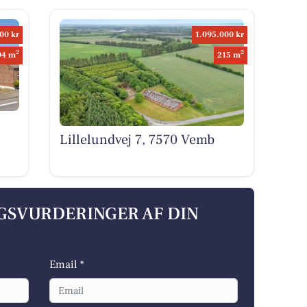
00 kr
1.095.000 kr
2
2
94 m
215 m
Lillelundvej 7, 7570 Vemb
LGSVURDERINGER AF DIN
Email *