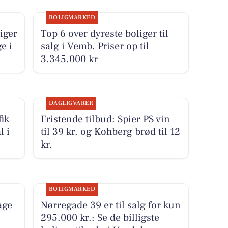
BOLIGMARKED
iger
Top 6 over dyreste boliger til
e i
salg i Vemb. Priser op til
3.345.000 kr
DAGLIGVARER
ik
Fristende tilbud: Spier PS vin
l i
til 39 kr. og Kohberg brød til 12
kr.
BOLIGMARKED
age
Nørregade 39 er til salg for kun
295.000 kr.: Se de billigste