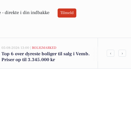
 -
direkte i din indbakke
Tilmeld
05-08-2026 13:00 |
BOLIGMARKED
05-08-2026 10:16
‹
›
Top 6 over dyreste boliger til salg i Vemb.
Søndergade s
Priser op til 3.345.000 kr
festlig kylli