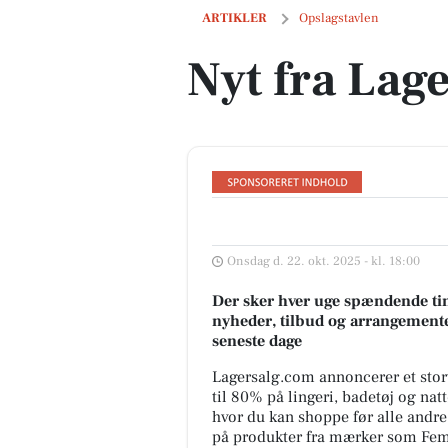
Nyt fra Lagersalg.com
ARTIKLER
Opslagstavlen
Nyt fra Lag
Onsdag d. 22. okt. 2025 - kl. 18:00
Der sker hver uge spændende tin
nyheder, tilbud og arrangemente
seneste dage
Lagersalg.com annoncerer et stort
til 80% på lingeri, badetøj og na
hvor du kan shoppe før alle andre 
på produkter fra mærker som Femi