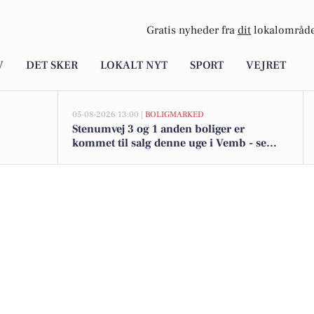
Gratis nyheder fra
dit
lokalområde
V
DET SKER
LOKALT NYT
SPORT
VEJRET
05-08-2026 13:00 |
BOLIGMARKED
Stenumvej 3 og 1 anden boliger er
kommet til salg denne uge i Vemb - se
boligerne her.