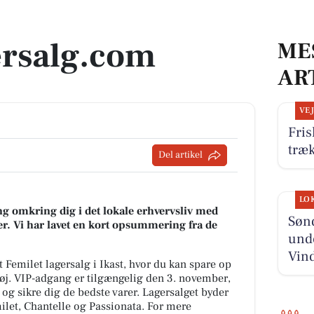
ersalg.com
ME
AR
VE
Fris
træ
Del artikel
LO
g omkring dig i det lokale erhvervsliv med
Sønd
r. Vi har lavet en kort opsummering fra de
unde
Vin
 Femilet lagersalg i Ikast, hvor du kan spare op
ttøj. VIP-adgang er tilgængelig den 3. november,
og sikre dig de bedste varer. Lagersalget byder
let, Chantelle og Passionata. For mere