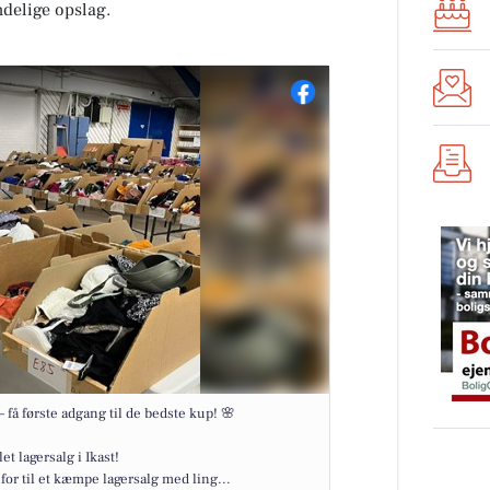
ndelige opslag.
 få første adgang til de bedste kup! 🌸
et lagersalg i Ikast!
or til et kæmpe lagersalg med ling...