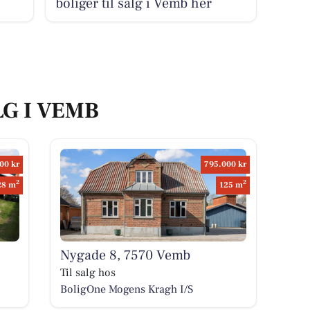
boliger til salg i Vemb her
LG I VEMB
00 kr
795.000 kr
2
2
28 m
125 m
Nygade 8, 7570 Vemb
Til salg hos
BoligOne Mogens Kragh I/S