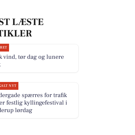
ST LÆSTE
TIKLER
JRET
k vind, tør dag og lunere
k
KALT NYT
ergade spærres for trafik
r festlig kyllingefestival i
derup lørdag