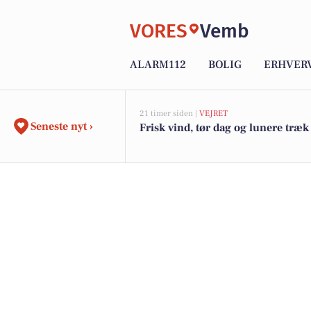
VORES
Vemb
ALARM112
BOLIG
ERHVER
21 timer siden |
VEJRET
Seneste nyt ›
Frisk vind, tør dag og lunere træk