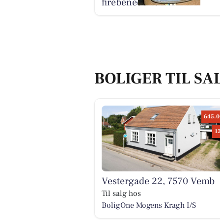
firebenede venner
BOLIGER TIL SA
645.0
1
Vestergade 22, 7570 Vemb
Til salg hos
BoligOne Mogens Kragh I/S