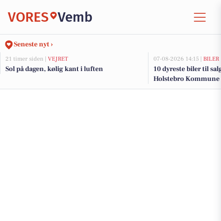
VORES
Vemb
Seneste nyt ›
21 timer siden |
VEJRET
07-08-2026 14:15 |
BILER
Sol på dagen, kølig kant i luften
10 dyreste biler til sa
Holstebro Kommune