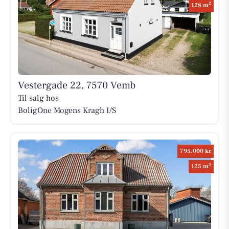
2
128 m
Vestergade 22, 7570 Vemb
Til salg hos
BoligOne Mogens Kragh I/S
795.000 kr
2
125 m