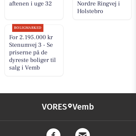
aftenen i uge 32
Nordre Ringvej i
Holstebro
BOLIGMARKED
For 2.195.000 kr
Stenumvej 3 - Se
priserne på de
dyreste boliger til
salg i Vemb
VORES
Vemb