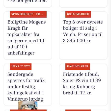
- se boligerne her.
SPONSORERET
ERHVERV
BOLIGMARKED
BoligOne Mogens
Top 6 over dyreste
Kragh får
boliger til salg i
topkarakter fra
Vemb. Priser op til
sælgerne med 10
3.345.000 kr
ud af 10 i
anbefalinger
LOKALT NYT
DAGLIGVARER
Søndergade
Fristende tilbud:
spærres for trafik
Spier PS vin til 39
under festlig
kr. og Kohberg
kyllingefestival i
brød til 12 kr.
Vinderup lørdag