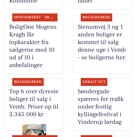
Kommune
faldet
SPONSORERET
ERHVERV
BOLIGMARKED
BoligOne Mogens
Stenumvej 3 og 1
Kragh får
anden boliger er
topkarakter fra
kommet til salg
sælgerne med 10
denne uge i Vemb
ud af 10 i
- se boligerne her.
anbefalinger
BOLIGMARKED
LOKALT NYT
Top 6 over dyreste
Søndergade
boliger til salg i
spærres for trafik
Vemb. Priser op til
under festlig
3.345.000 kr
kyllingefestival i
Vinderup lørdag