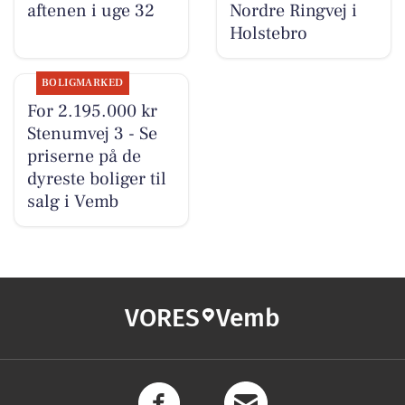
aftenen i uge 32
Nordre Ringvej i
Holstebro
BOLIGMARKED
For 2.195.000 kr
Stenumvej 3 - Se
priserne på de
dyreste boliger til
salg i Vemb
VORES
Vemb