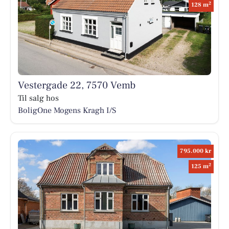
2
128 m
Vestergade 22, 7570 Vemb
Til salg hos
BoligOne Mogens Kragh I/S
795.000 kr
2
125 m