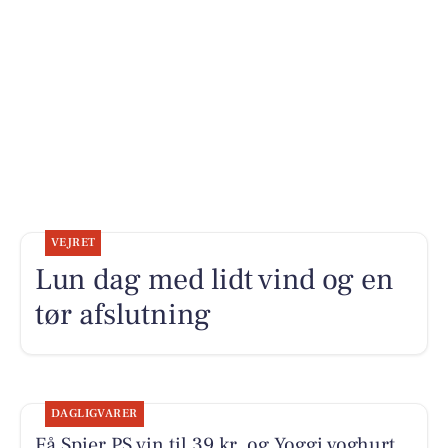
VEJRET
Lun dag med lidt vind og en
tør afslutning
DAGLIGVARER
Få Spier PS vin til 39 kr. og Yoggi yoghurt