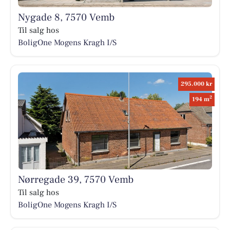
Nygade 8, 7570 Vemb
Til salg hos
BoligOne Mogens Kragh I/S
295.000 kr
2
194 m
Nørregade 39, 7570 Vemb
Til salg hos
BoligOne Mogens Kragh I/S