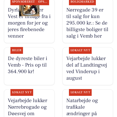
SPONSORERET
OPSLAGSTAVLEN
BOLIGMARKED
Dyrlæge Center
Nørregade 39 er
Vest er tilbage fra i
til salg for kun
morgen for jer og
295.000 kr.: Se de
jeres firebenede
billigste boliger til
venner
salg i Vemb her
BILER
LOKALT NYT
De dyreste biler i
Vejarbejde lukker
Vemb - Pris op til
del af Landtingvej
364.900 kr!
ved Vinderup i
august
LOKALT NYT
LOKALT NYT
Vejarbejde lukker
Natarbejde og
Nørrebrogade og
trafikale
Døesvej om
ændringer på