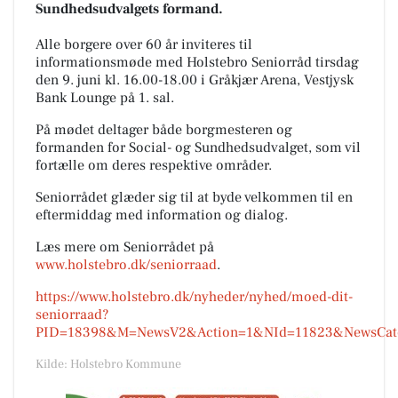
Sundhedsudvalgets formand.
Alle borgere over 60 år inviteres til
informationsmøde med Holstebro Seniorråd tirsdag
den 9. juni kl. 16.00-18.00 i Gråkjær Arena, Vestjysk
Bank Lounge på 1. sal.
På mødet deltager både borgmesteren og
formanden for Social- og Sundhedsudvalget, som vil
fortælle om deres respektive områder.
Seniorrådet glæder sig til at byde velkommen til en
eftermiddag med information og dialog.
Læs mere om Seniorrådet på
www.holstebro.dk/seniorraad
.
https://www.holstebro.dk/nyheder/nyhed/moed-dit-
seniorraad?
PID=18398&M=NewsV2&Action=1&NId=11823&NewsCategory
Kilde: Holstebro Kommune