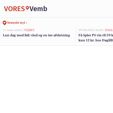
VORES
Vemb
Seneste nyt ›
11 timer siden |
VEJRET
09-08-2026 16:00 |
DAGL
Lun dag med lidt vind og en tør afslutning
Få Spier PS vin til 39 
kun 12 kr. hos Dagli