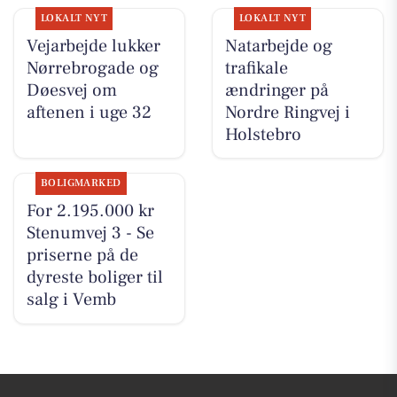
LOKALT NYT
LOKALT NYT
Vejarbejde lukker
Natarbejde og
Nørrebrogade og
trafikale
Døesvej om
ændringer på
aftenen i uge 32
Nordre Ringvej i
Holstebro
BOLIGMARKED
For 2.195.000 kr
Stenumvej 3 - Se
priserne på de
dyreste boliger til
salg i Vemb