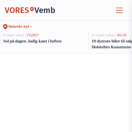
VORES
Vemb
Seneste nyt ›
6 timer siden |
VEJRET
21 timer siden |
BILER
Sol på dagen, kølig kant i luften
10 dyreste biler til sa
Holstebro Kommune