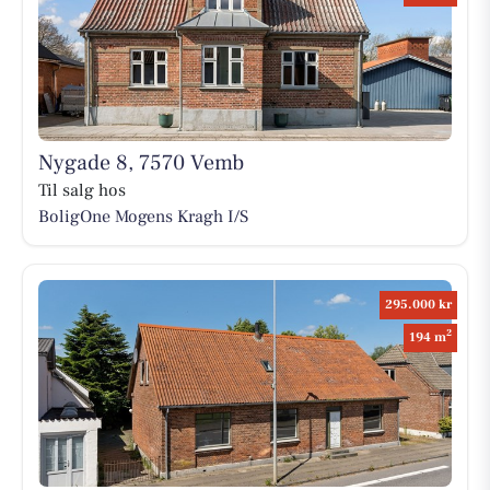
Nygade 8, 7570 Vemb
Til salg hos
BoligOne Mogens Kragh I/S
295.000 kr
2
194 m