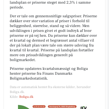
landsplan er priserne steget med 2,3% i samme
periode.
Der er tale om gennemsnitlige salgspriser. Priserne
dækker over stor variation af priser i forhold til
beliggenhed, størrelse, stand og så videre. Men
udviklingen i prisen givet et godt indtryk af hvor
priserne er på vej hen. Da priserne kun dækker over
et kvartal og dermed et begrænset antal villaer vil
der på lokalt plan være tale om større udsving fra
kvartal til kvartal. Priserne på landsplan fortæller
mere om prisudviklingen generelt på
boligmarkedet.
Priserne opdateres kvartalsmæssigt og Boliga
henter priserne fra Finans Danmarks
Boligmarkedsstatistik.
Data er automatisk hentet fra eksterne kilder, herunder
Boliga.dk.
Kilde:
Boliga.dk