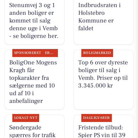
Stenumvej 3 og 1
Indbrudsraten i
anden boliger er
Holstebro
kommet til salg
Kommune er
denne uge i Vemb
faldet
- se boligerne her.
SPONSORERET
ERHVERV
BOLIGMARKED
BoligOne Mogens
Top 6 over dyreste
Kragh får
boliger til salg i
topkarakter fra
Vemb. Priser op til
sælgerne med 10
3.345.000 kr
ud af 10 i
anbefalinger
LOKALT NYT
DAGLIGVARER
Søndergade
Fristende tilbud:
spærres for trafik
Spier PS vin til 39