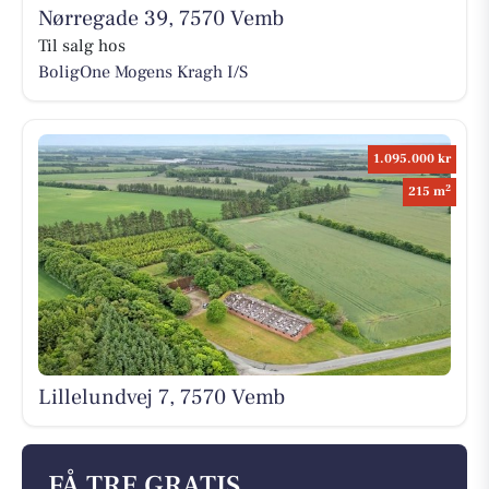
Nørregade 39, 7570 Vemb
Til salg hos
BoligOne Mogens Kragh I/S
1.095.000 kr
2
215 m
Lillelundvej 7, 7570 Vemb
FÅ TRE GRATIS