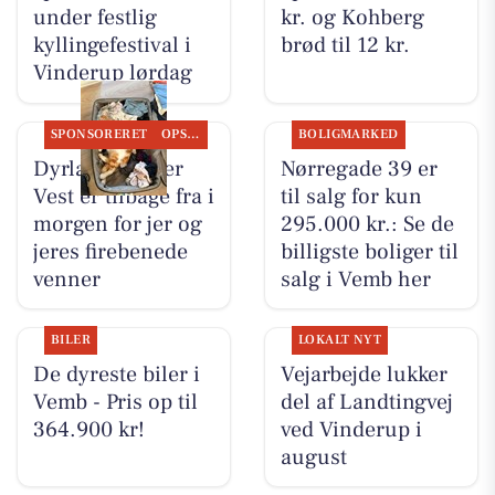
under festlig
kr. og Kohberg
kyllingefestival i
brød til 12 kr.
Vinderup lørdag
SPONSORERET
OPSLAGSTAVLEN
BOLIGMARKED
Dyrlæge Center
Nørregade 39 er
Vest er tilbage fra i
til salg for kun
morgen for jer og
295.000 kr.: Se de
jeres firebenede
billigste boliger til
venner
salg i Vemb her
BILER
LOKALT NYT
De dyreste biler i
Vejarbejde lukker
Vemb - Pris op til
del af Landtingvej
364.900 kr!
ved Vinderup i
august