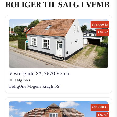
BOLIGER TIL SALG I VEMB
645.000 kr
2
128 m
Vestergade 22, 7570 Vemb
Til salg hos
BoligOne Mogens Kragh I/S
795.000 kr
2
125 m