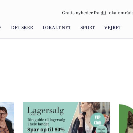
Gratis nyheder fra
dit
lokalområde
V
DET SKER
LOKALT NYT
SPORT
VEJRET