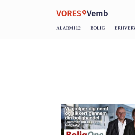
VORES
Vemb
ALARM112
BOLIG
ERHVER