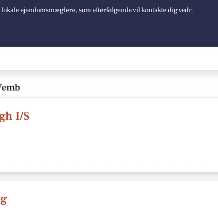
e lokale ejendomsmæglere, som efterfølgende vil kontakte dig vedr.
 Vemb
gh I/S
ng