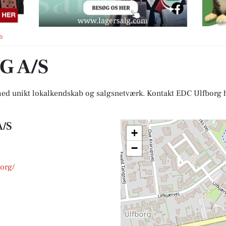
b
G A/S
 unikt lokalkendskab og salgsnetværk. Kontakt EDC Ulfborg hvi
A/S
+
−
org/