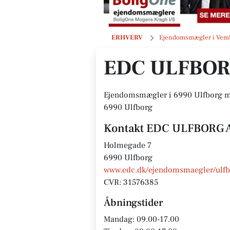
EDC ULFBORG A/S
ERHVERV
Ejendomsmægler i Vem
EDC ULFBOR
Ejendomsmægler i 6990 Ulfborg med
6990 Ulfborg
Kontakt EDC ULFBORG 
Holmegade 7
6990 Ulfborg
www.edc.dk/ejendomsmaegler/ulfb
CVR: 31576385
Åbningstider
Mandag: 09.00-17.00