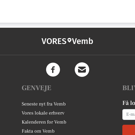
VORES
Vemb
GENVEJE
BLI
Få l
Seneste nyt fra Vemb
Email
Vores lokale erhverv
Kalenderen for Vemb
Fakta om Vemb