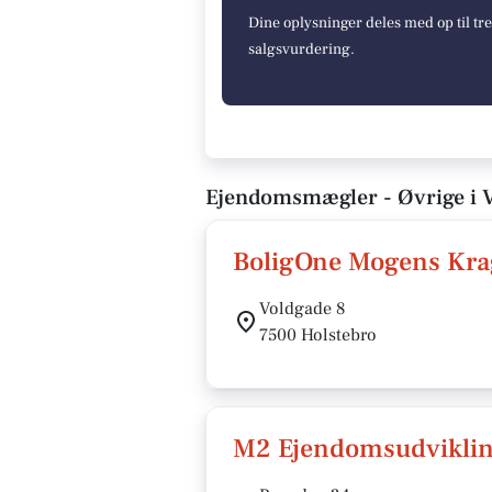
Dine oplysninger deles med op til tr
salgsvurdering.
Ejendomsmægler - Øvrige i
BoligOne Mogens Kra
Voldgade 8
7500 Holstebro
M2 Ejendomsudvikli