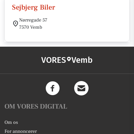
Sejbjerg Biler
Nørregade 57
7570 Vemb
VORES
Vemb
OM VORES DIGITAL
Om os
For annoncører