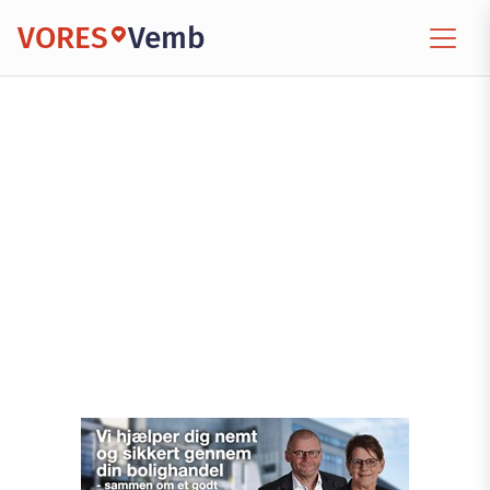
VORES
Vemb