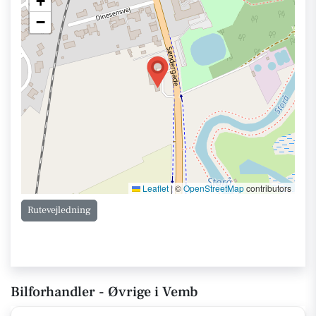
+
−
Leaflet
|
©
OpenStreetMap
contributors
Rutevejledning
Bilforhandler - Øvrige i Vemb