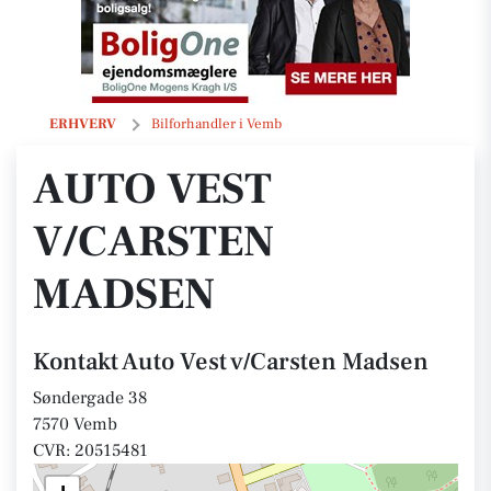
Auto Vest v/Carsten Madsen
ERHVERV
Bilforhandler i Vemb
AUTO VEST
V/CARSTEN
MADSEN
Kontakt Auto Vest v/Carsten Madsen
Søndergade 38
7570 Vemb
CVR: 20515481