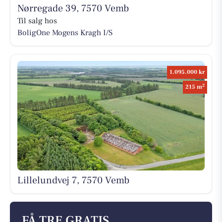
Nørregade 39, 7570 Vemb
Til salg hos
BoligOne Mogens Kragh I/S
1.095.000 kr
2
215 m
Lillelundvej 7, 7570 Vemb
FÅ TRE GRATIS