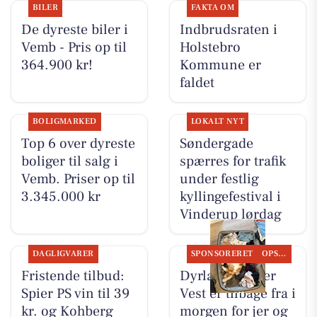
BILER
FAKTA OM
De dyreste biler i
Indbrudsraten i
Vemb - Pris op til
Holstebro
364.900 kr!
Kommune er
faldet
BOLIGMARKED
LOKALT NYT
Top 6 over dyreste
Søndergade
boliger til salg i
spærres for trafik
Vemb. Priser op til
under festlig
3.345.000 kr
kyllingefestival i
Vinderup lørdag
DAGLIGVARER
SPONSORERET
OPSLAGSTAVLEN
Fristende tilbud:
Dyrlæge Center
Spier PS vin til 39
Vest er tilbage fra i
kr. og Kohberg
morgen for jer og