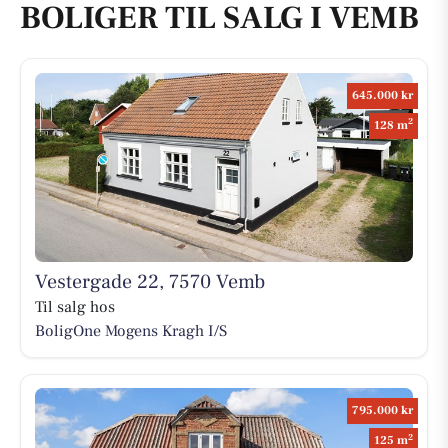
BOLIGER TIL SALG I VEMB
645.000 kr
2
128 m
Vestergade 22, 7570 Vemb
Til salg hos
BoligOne Mogens Kragh I/S
795.000 kr
2
125 m