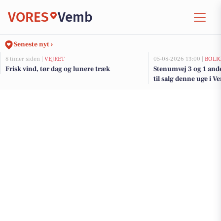
VORES
Vemb
Seneste nyt ›
8 timer siden |
VEJRET
05-08-2026 13:00 |
BOLI
Frisk vind, tør dag og lunere træk
Stenumvej 3 og 1 and
til salg denne uge i V