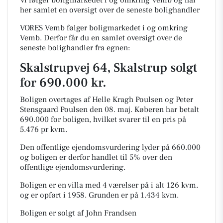
Vi følger boligmarkedet i og omkring Vemb og har
her samlet en oversigt over de seneste bolighandler
VORES Vemb følger boligmarkedet i og omkring
Vemb. Derfor får du en samlet oversigt over de
seneste bolighandler fra egnen:
Skalstrupvej 64, Skalstrup solgt
for 690.000 kr.
Boligen overtages af Helle Kragh Poulsen og Peter
Stensgaard Poulsen den 08. maj.
Køberen har betalt
690.000 for boligen, hvilket svarer til en pris på
5.476 pr kvm.
Den offentlige ejendomsvurdering lyder på 660.000
og boligen er derfor handlet til 5% over den
offentlige ejendomsvurdering.
Boligen er en villa med 4 værelser på i alt 126 kvm.
og er opført i 1958.
Grunden er på 1.434 kvm.
Boligen er solgt af John Frandsen