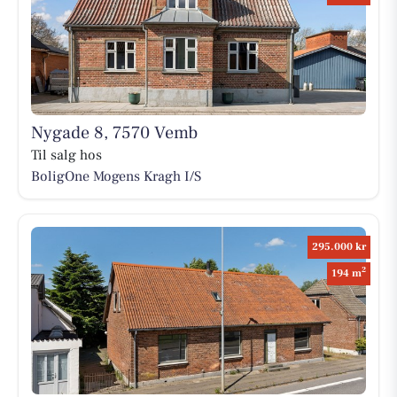
Nygade 8, 7570 Vemb
Til salg hos
BoligOne Mogens Kragh I/S
295.000 kr
2
194 m