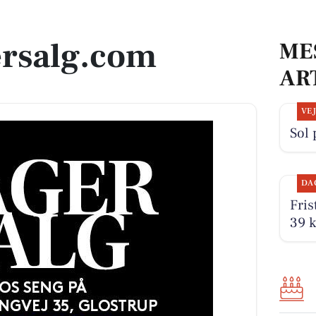
ersalg.com
ME
AR
VE
Sol 
DA
Fris
39 k