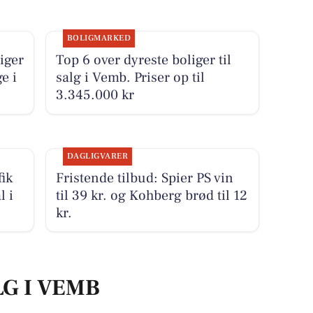
BOLIGMARKED
iger
Top 6 over dyreste boliger til
e i
salg i Vemb. Priser op til
3.345.000 kr
DAGLIGVARER
ik
Fristende tilbud: Spier PS vin
l i
til 39 kr. og Kohberg brød til 12
kr.
LG I VEMB