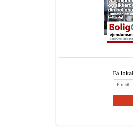
Få loka
Email