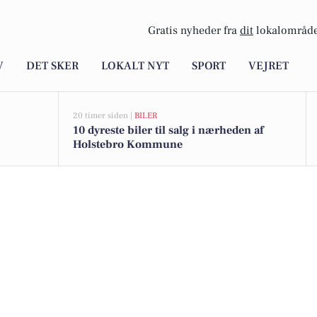
Gratis nyheder fra
dit
lokalområde
V
DET SKER
LOKALT NYT
SPORT
VEJRET
20 timer siden |
BILER
10 dyreste biler til salg i nærheden af
Holstebro Kommune