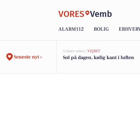
VORES
Vemb
ALARM112
BOLIG
ERHVER
5 timer siden |
VEJRET
Seneste nyt ›
Sol på dagen, kølig kant i luften