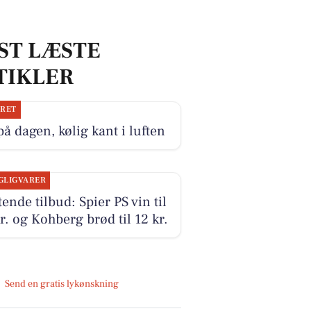
ST LÆSTE
TIKLER
JRET
på dagen, kølig kant i luften
GLIGVARER
tende tilbud: Spier PS vin til
r. og Kohberg brød til 12 kr.
Send en gratis lykønskning