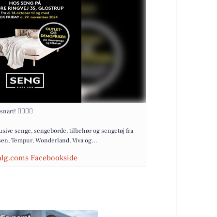
rt! 🏃‍♀️🏃‍♂️
klusive senge, sengeborde, tilbehør og sengetøj fra
n, Tempur, Wonderland, Viva og...
salg.coms Facebookside