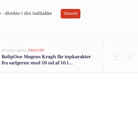
 -
direkte i din indbakke
Tilmeld
22 timer siden |
ERHVERV
05-08-2026 13:00
‹
›
BoligOne Mogens Kragh får topkarakter
Stenumvej 3 
fra sælgerne med 10 ud af 10 i
kommet til s
anbefalinger
boligerne he