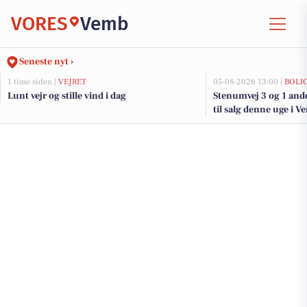
VORES
Vemb
Seneste nyt ›
1 time siden |
VEJRET
05-08-2026 13:00 |
BOLI
Lunt vejr og stille vind i dag
Stenumvej 3 og 1 and
til salg denne uge i V