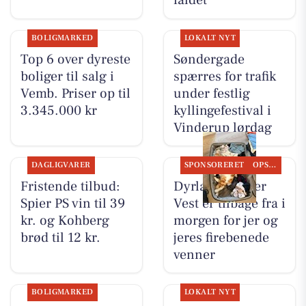
faldet
BOLIGMARKED
LOKALT NYT
Top 6 over dyreste
Søndergade
boliger til salg i
spærres for trafik
Vemb. Priser op til
under festlig
3.345.000 kr
kyllingefestival i
Vinderup lørdag
DAGLIGVARER
SPONSORERET
OPSLAGSTAVLEN
Fristende tilbud:
Dyrlæge Center
Spier PS vin til 39
Vest er tilbage fra i
kr. og Kohberg
morgen for jer og
brød til 12 kr.
jeres firebenede
venner
BOLIGMARKED
LOKALT NYT