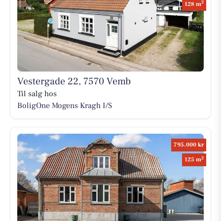
2
128 m
Vestergade 22, 7570 Vemb
Til salg hos
BoligOne Mogens Kragh I/S
795.000 kr
2
125 m