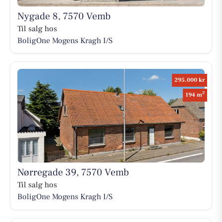
Nygade 8, 7570 Vemb
Til salg hos
BoligOne Mogens Kragh I/S
295.000 kr
2
194 m
Nørregade 39, 7570 Vemb
Til salg hos
BoligOne Mogens Kragh I/S